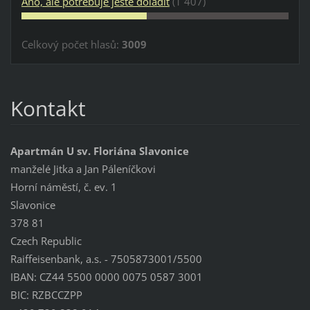
Ano, ale potřebuje ještě doladit
(1 407)
Celkový počet hlasů:
3009
Kontakt
Apartmán U sv. Floriána Slavonice
manželé Jitka a Jan Páleníčkovi
Horní náměstí, č. ev. 1
Slavonice
378 81
Czech Republic
Raiffeisenbank, a.s. - 7505873001/5500
IBAN: CZ44 5500 0000 0075 0587 3001
BIC: RZBCCZPP