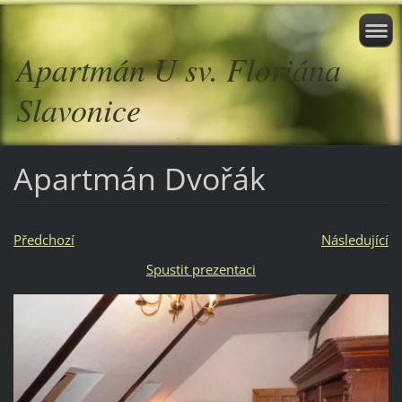
Apartmán U sv. Floriána
Slavonice
Apartmán Dvořák
Předchozí
Následující
Spustit prezentaci