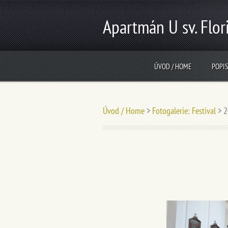
Apartmán U sv. Flor
ÚVOD / HOME
POPIS
Úvod / Home
>
Fotogalerie: Festival
>
2