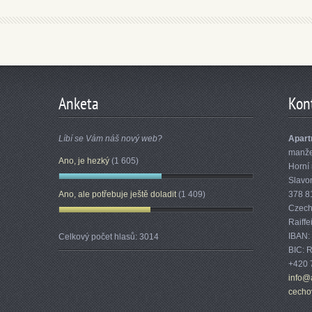
Anketa
Kon
Líbí se Vám náš nový web?
Apart
manžel
Ano, je hezký
(1 605)
Horní 
Slavo
Ano, ale potřebuje ještě doladit
(1 409)
378 8
Czech
Raiff
IBAN:
Celkový počet hlasů:
3014
BIC:
+420 
info@
cecho