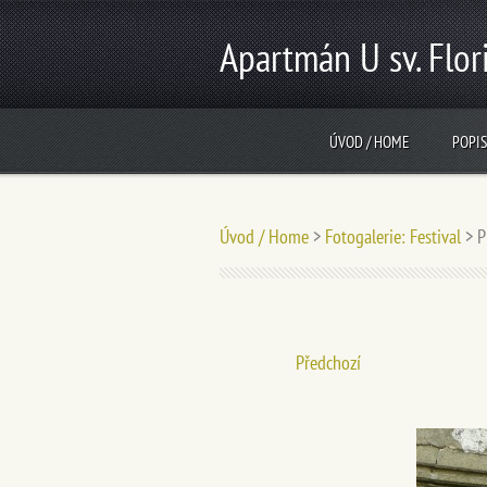
Apartmán U sv. Flor
ÚVOD / HOME
POPIS
Úvod / Home
>
Fotogalerie: Festival
>
P
Předchozí