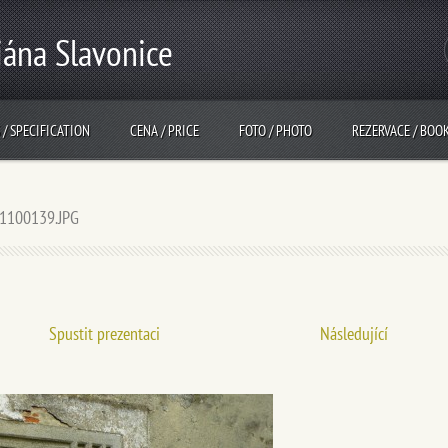
iána Slavonice
 / SPECIFICATION
CENA / PRICE
FOTO / PHOTO
REZERVACE / BOO
1100139.JPG
Spustit prezentaci
Následující