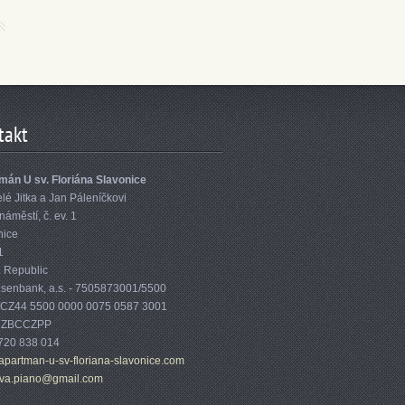
takt
mán U sv. Floriána Slavonice
é Jitka a Jan Páleníčkovi
náměstí, č. ev. 1
nice
1
 Republic
eisenbank, a.s. - 7505873001/5500
 CZ44 5500 0000 0075 0587 3001
 RZBCCZPP
720 838 014
apartman-u-sv-floriana-slavonice.com
va.piano@gmail.com