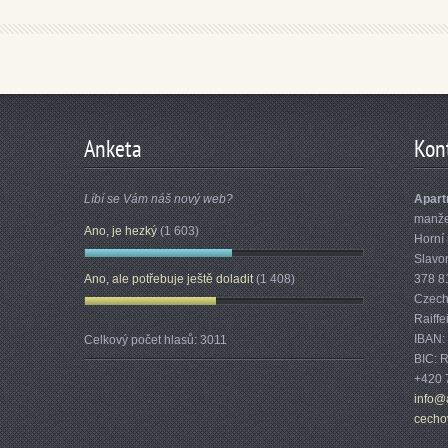
Anketa
Kon
Líbí se Vám náš nový web?
Apart
manžel
Ano, je hezký
(1 603)
Horní 
Slavo
Ano, ale potřebuje ještě doladit
(1 408)
378 8
Czech
Raiff
IBAN:
Celkový počet hlasů:
3011
BIC:
+420 
info@
cecho