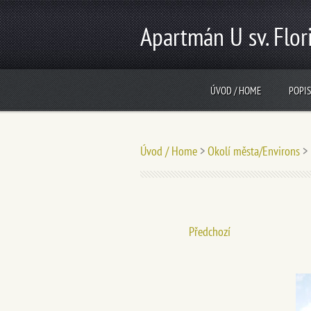
Apartmán U sv. Flor
ÚVOD / HOME
POPIS
Úvod / Home
>
Okolí města/Environs
>
Předchozí