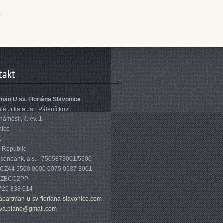
takt
mán U sv. Floriána Slavonice
é Jitka a Jan Páleníčkovi
náměstí, č. ev. 1
nice
1
 Republic
eisenbank, a.s. - 7505873001/5500
 CZ44 5500 0000 0075 0587 3001
 RZBCCZPP
720 838 014
apartman-u-sv-floriana-slavonice.com
va.piano@gmail.com