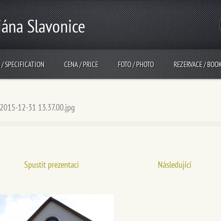
iána Slavonice
 / SPECIFICATION
CENA / PRICE
FOTO / PHOTO
REZERVACE / BOO
2015-12-31 13.37.00.jpg
Spustit prezentaci
Následující