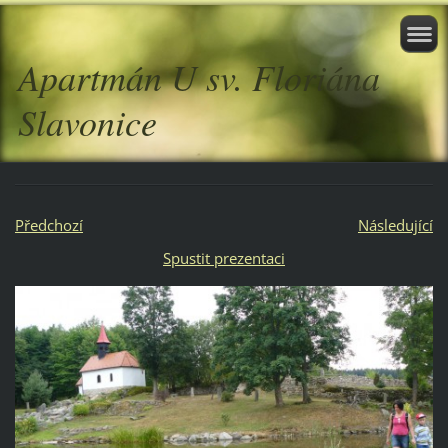
Apartmán U sv. Floriána
Slavonice
Předchozí
Následující
Spustit prezentaci