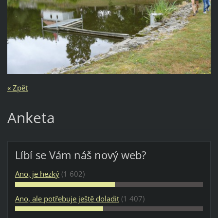
« Zpět
Anketa
Líbí se Vám náš nový web?
Ano, je hezký
(1 602)
Ano, ale potřebuje ještě doladit
(1 407)