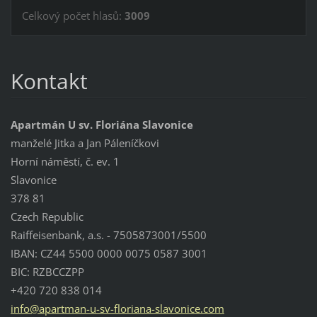
Celkový počet hlasů:
3009
Kontakt
Apartmán U sv. Floriána Slavonice
manželé Jitka a Jan Páleníčkovi
Horní náměstí, č. ev. 1
Slavonice
378 81
Czech Republic
Raiffeisenbank, a.s. - 7505873001/5500
IBAN: CZ44 5500 0000 0075 0587 3001
BIC: RZBCCZPP
+420 720 838 014
info@apartman-u-sv-floriana-slavonice.com