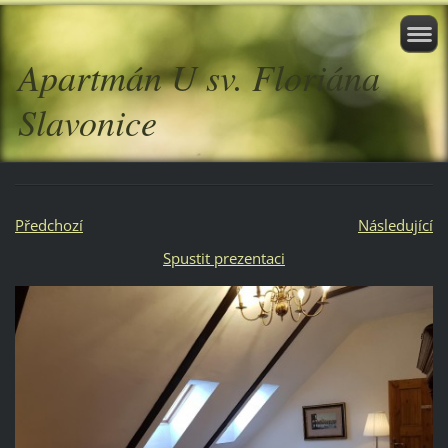
Apartmán U sv. Floriána
Slavonice
Předchozí
Následující
Spustit prezentaci