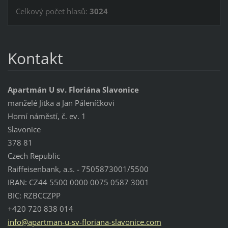
Celkový počet hlasů:
3024
Kontakt
Apartmán U sv. Floriána Slavonice
manželé Jitka a Jan Páleníčkovi
Horní náměstí, č. ev. 1
Slavonice
378 81
Czech Republic
Raiffeisenbank, a.s. - 7505873001/5500
IBAN: CZ44 5500 0000 0075 0587 3001
BIC: RZBCCZPP
+420 720 838 014
info@apartman-u-sv-floriana-slavonice.com