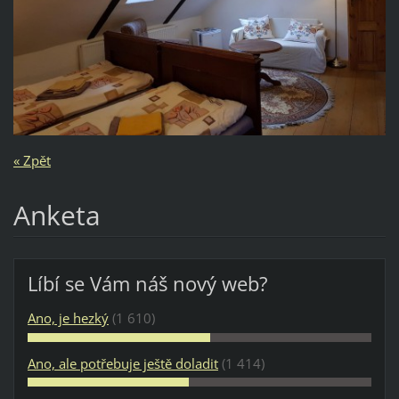
« Zpět
Anketa
Líbí se Vám náš nový web?
Ano, je hezký
(1 610)
Ano, ale potřebuje ještě doladit
(1 414)